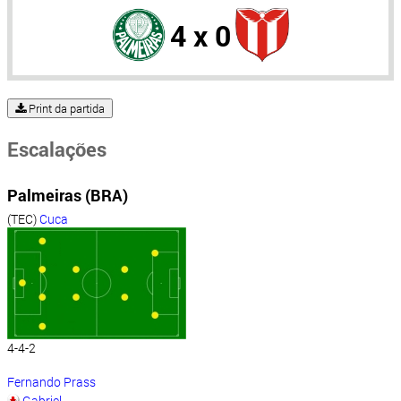
4 x 0
Print da partida
Escalações
Palmeiras (BRA)
(TEC)
Cuca
4-4-2
Fernando Prass
Gabriel