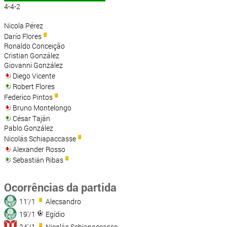
4-4-2
Nicola Pérez
Darío Flores
Ronaldo Conceição
Cristian González
Giovanni González
Diego Vicente
Robert Flores
Federico Pintos
Bruno Montelongo
César Taján
Pablo González
Nicolás Schiapaccasse
Alexander Rosso
Sebastián Ribas
Ocorrências da partida
11'/1
Alecsandro
19'/1
Egídio
24'/1
Nicolás Schiapaccasse