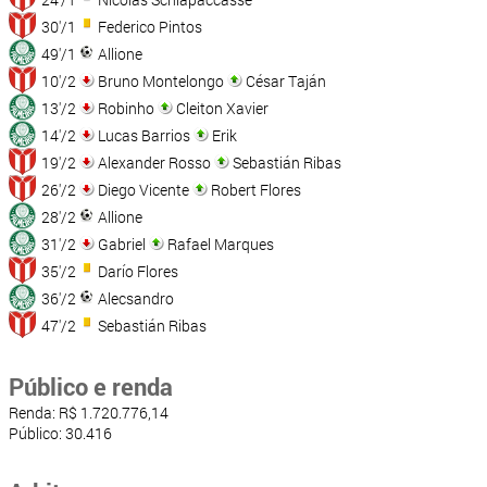
30'/1
Federico Pintos
49'/1
Allione
10'/2
Bruno Montelongo
César Taján
13'/2
Robinho
Cleiton Xavier
14'/2
Lucas Barrios
Erik
19'/2
Alexander Rosso
Sebastián Ribas
26'/2
Diego Vicente
Robert Flores
28'/2
Allione
31'/2
Gabriel
Rafael Marques
35'/2
Darío Flores
36'/2
Alecsandro
47'/2
Sebastián Ribas
Público e renda
Renda: R$ 1.720.776,14
Público: 30.416