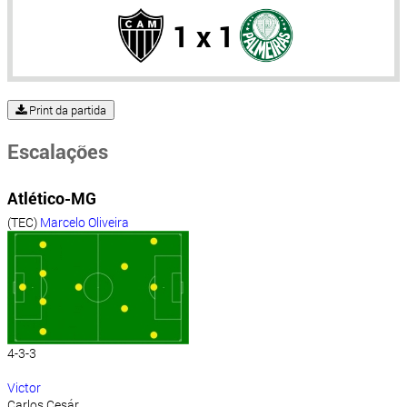
1 x 1
Print da partida
Escalações
Atlético-MG
(TEC)
Marcelo Oliveira
4-3-3
Victor
Carlos Cesár