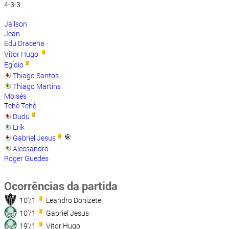
4-3-3
Jailson
Jean
Edu Dracena
Vitor Hugo
Egídio
Thiago Santos
Thiago Martins
Moisés
Tchê Tchê
Dudu
Erik
Gabriel Jesus
Alecsandro
Róger Guedes
Ocorrências da partida
10'/1
Leandro Donizete
10'/1
Gabriel Jesus
19'/1
Vitor Hugo