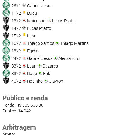
26'/1
Gabriel Jesus
11'/2
Dudu
13'/2
Maicosuel
Lucas Pratto
14'/2
Lucas Pratto
15'/2
Luan
16'/2
Thiago Santos
Thiago Martins
18'/2
Egídio
24'/2
Gabriel Jesus
Alecsandro
33'/2
Luan
Cazares
33'/2
Dudu
Erik
40'/2
Robinho
Clayton
Público e renda
Renda: R$ 535.660,00
Público: 14.942
Arbitragem
Árbitro