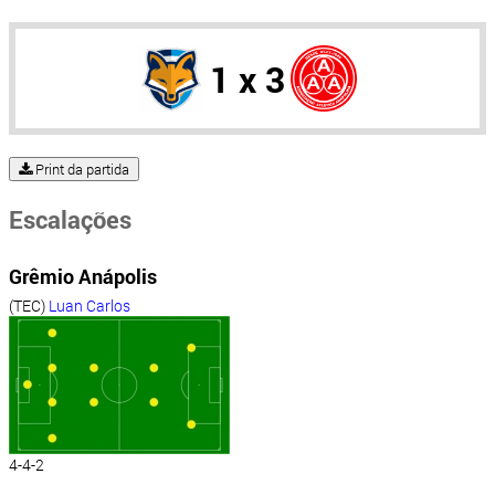
1 x 3
Print da partida
Escalações
Grêmio Anápolis
(TEC)
Luan Carlos
4-4-2