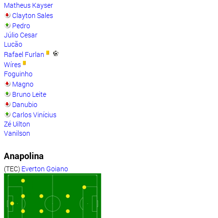
Matheus Kayser
Clayton Sales
Pedro
Júlio Cesar
Lucão
Rafael Furlan
Wíres
Foguinho
Magno
Bruno Leite
Danubio
Carlos Vinícius
Zé Uilton
Vanilson
Anapolina
(TEC)
Everton Goiano