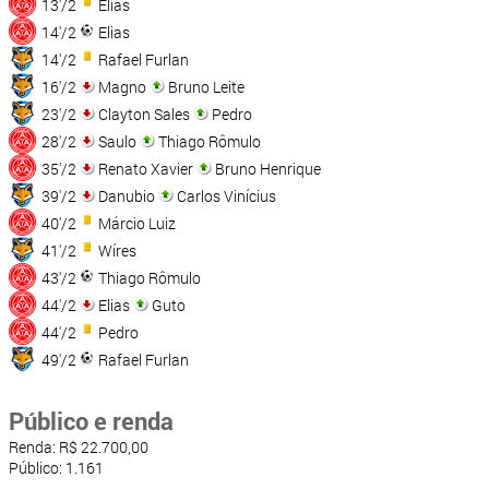
13'/2
Elias
14'/2
Elias
14'/2
Rafael Furlan
16'/2
Magno
Bruno Leite
23'/2
Clayton Sales
Pedro
28'/2
Saulo
Thiago Rômulo
35'/2
Renato Xavier
Bruno Henrique
39'/2
Danubio
Carlos Vinícius
40'/2
Márcio Luiz
41'/2
Wíres
43'/2
Thiago Rômulo
44'/2
Elias
Guto
44'/2
Pedro
49'/2
Rafael Furlan
Público e renda
Renda: R$ 22.700,00
Público: 1.161