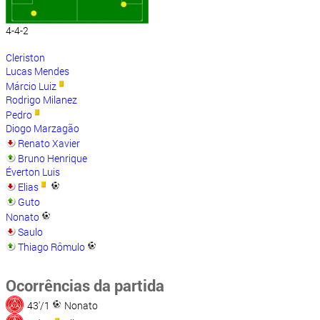
4-4-2
Cleriston
Lucas Mendes
Márcio Luiz
Rodrigo Milanez
Pedro
Diogo Marzagão
Renato Xavier
Bruno Henrique
Éverton Luis
Elias
Guto
Nonato
Saulo
Thiago Rômulo
Ocorrências da partida
43'/1
Nonato