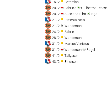
16'/2
Geremias
20'/2
Fabrício
Guilherme Tedes
20'/2
Auecione Filho
Iago
21'/2
Pimenta Neto
21'/2
Wanderson
24'/2
Fabriel
28'/2
Wanderson
31'/2
Marcos Venícius
31'/2
Wanderson
Rogel
41'/2
Tallysson
43'/2
Emerson