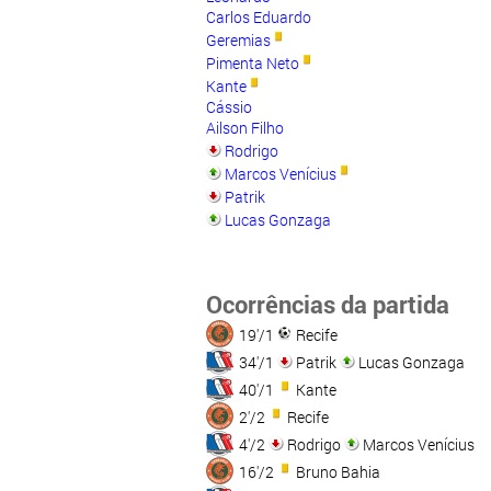
Carlos Eduardo
Geremias
Pimenta Neto
Kante
Cássio
Ailson Filho
Rodrigo
Marcos Venícius
Patrik
Lucas Gonzaga
Ocorrências da partida
19'/1
Recife
34'/1
Patrik
Lucas Gonzaga
40'/1
Kante
2'/2
Recife
4'/2
Rodrigo
Marcos Venícius
16'/2
Bruno Bahia