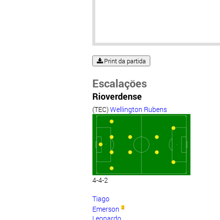
Print da partida
Escalações
Rioverdense
(TEC)
Wellington Rubens
4-4-2
Tiago
Emerson
Leonardo