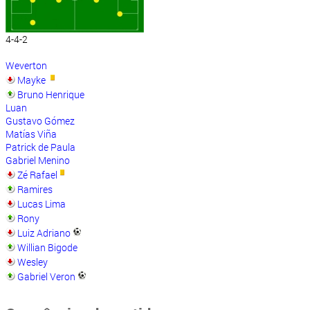
4-4-2
Weverton
Mayke
Bruno Henrique
Luan
Gustavo Gómez
Matías Viña
Patrick de Paula
Gabriel Menino
Zé Rafael
Ramires
Lucas Lima
Rony
Luiz Adriano
Willian Bigode
Wesley
Gabriel Veron