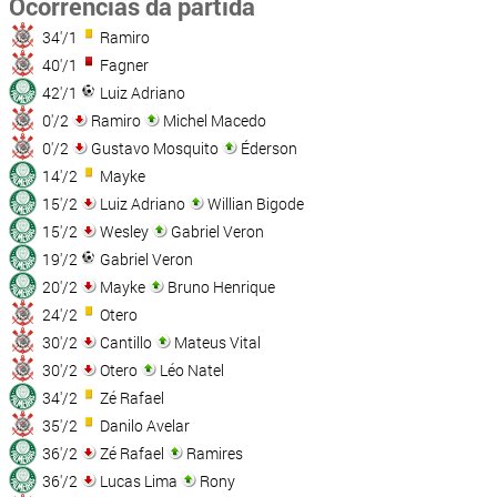
Ocorrências da partida
34'/1
Ramiro
40'/1
Fagner
42'/1
Luiz Adriano
0'/2
Ramiro
Michel Macedo
0'/2
Gustavo Mosquito
Éderson
14'/2
Mayke
15'/2
Luiz Adriano
Willian Bigode
15'/2
Wesley
Gabriel Veron
19'/2
Gabriel Veron
20'/2
Mayke
Bruno Henrique
24'/2
Otero
30'/2
Cantillo
Mateus Vital
30'/2
Otero
Léo Natel
34'/2
Zé Rafael
35'/2
Danilo Avelar
36'/2
Zé Rafael
Ramires
36'/2
Lucas Lima
Rony