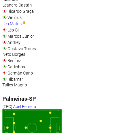
Leandro Castán
Ricardo Graça
Vinícius
Léo Matos
Léo Gil
Marcos Júnior
Andrey
Gustavo Torres
Neto Borges
Benítez
Carlinhos
Germán Cano
Ribamar
Talles Magno
Palmeiras-SP
(TEC)
Abel Ferreira