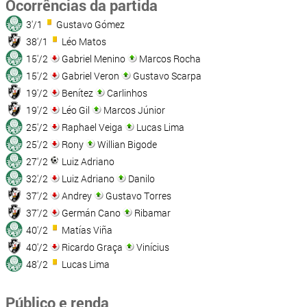
Ocorrências da partida
3'/1
Gustavo Gómez
38'/1
Léo Matos
15'/2
Gabriel Menino
Marcos Rocha
15'/2
Gabriel Veron
Gustavo Scarpa
19'/2
Benítez
Carlinhos
19'/2
Léo Gil
Marcos Júnior
25'/2
Raphael Veiga
Lucas Lima
25'/2
Rony
Willian Bigode
27'/2
Luiz Adriano
32'/2
Luiz Adriano
Danilo
37'/2
Andrey
Gustavo Torres
37'/2
Germán Cano
Ribamar
40'/2
Matías Viña
40'/2
Ricardo Graça
Vinícius
48'/2
Lucas Lima
Público e renda