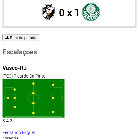
0 x 1
Print da partida
Escalações
Vasco-RJ
(TEC) Ricardo Sá Pinto
3-4-3
Fernando Miguel
Miranda