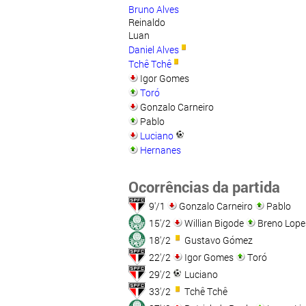
Bruno Alves
Reinaldo
Luan
Daniel Alves
Tchê Tchê
Igor Gomes
Toró
Gonzalo Carneiro
Pablo
Luciano
Hernanes
Ocorrências da partida
9'/1
Gonzalo Carneiro
Pablo
15'/2
Willian Bigode
Breno Lope
18'/2
Gustavo Gómez
22'/2
Igor Gomes
Toró
29'/2
Luciano
33'/2
Tchê Tchê