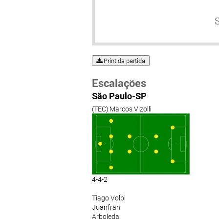
Print da partida
Escalações
São Paulo-SP
(TEC) Marcos Vizolli
4-4-2
Tiago Volpi
Juanfran
Arboleda