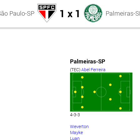
1 x 1
São Paulo-SP
Palmeiras-S
Palmeiras-SP
(TEC)
Abel Ferreira
4-3-3
Weverton
Mayke
Luan