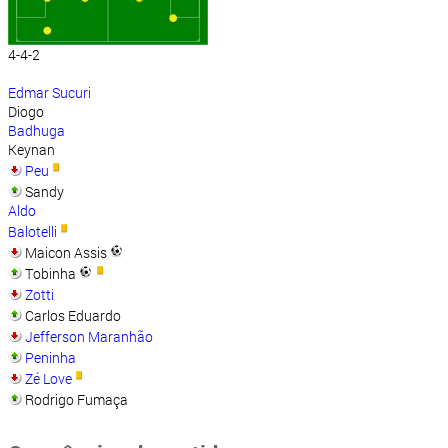
4-4-2
Edmar Sucuri
Diogo
Badhuga
Keynan
Peu
Sandy
Aldo
Balotelli
Maicon Assis
Tobinha
Zotti
Carlos Eduardo
Jefferson Maranhão
Peninha
Zé Love
Rodrigo Fumaça