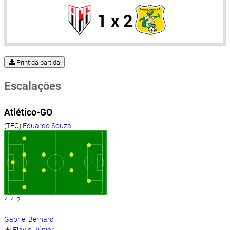
1 x 2
Print da partida
Escalações
Atlético-GO
(TEC)
Eduardo Souza
4-4-2
Gabriel Bernard
Flávio Júnior