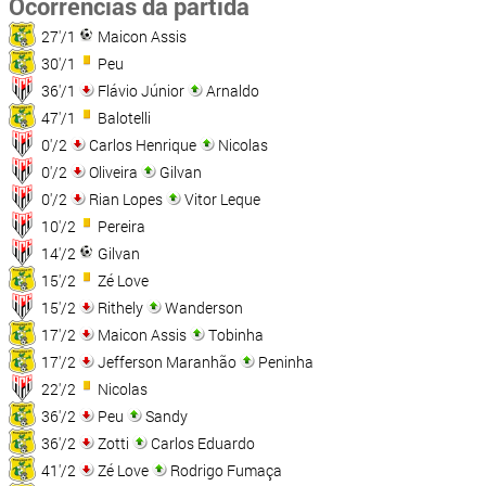
Ocorrências da partida
27'/1
Maicon Assis
30'/1
Peu
36'/1
Flávio Júnior
Arnaldo
47'/1
Balotelli
0'/2
Carlos Henrique
Nicolas
0'/2
Oliveira
Gilvan
0'/2
Rian Lopes
Vitor Leque
10'/2
Pereira
14'/2
Gilvan
15'/2
Zé Love
15'/2
Rithely
Wanderson
17'/2
Maicon Assis
Tobinha
17'/2
Jefferson Maranhão
Peninha
22'/2
Nicolas
36'/2
Peu
Sandy
36'/2
Zotti
Carlos Eduardo
41'/2
Zé Love
Rodrigo Fumaça