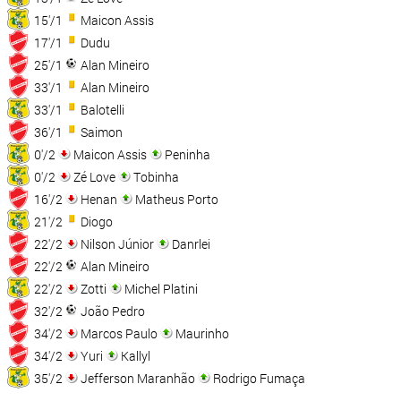
15'/1
Maicon Assis
17'/1
Dudu
25'/1
Alan Mineiro
33'/1
Alan Mineiro
33'/1
Balotelli
36'/1
Saimon
0'/2
Maicon Assis
Peninha
0'/2
Zé Love
Tobinha
16'/2
Henan
Matheus Porto
21'/2
Diogo
22'/2
Nilson Júnior
Danrlei
22'/2
Alan Mineiro
22'/2
Zotti
Michel Platini
32'/2
João Pedro
34'/2
Marcos Paulo
Maurinho
34'/2
Yuri
Kallyl
35'/2
Jefferson Maranhão
Rodrigo Fumaça