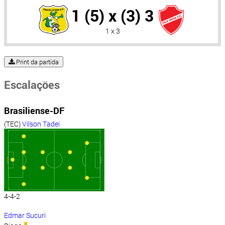
1 (5) x (3) 3
1 x 3
Print da partida
Escalações
Brasiliense-DF
(TEC)
Vilson Tadei
4-4-2
Edmar Sucuri