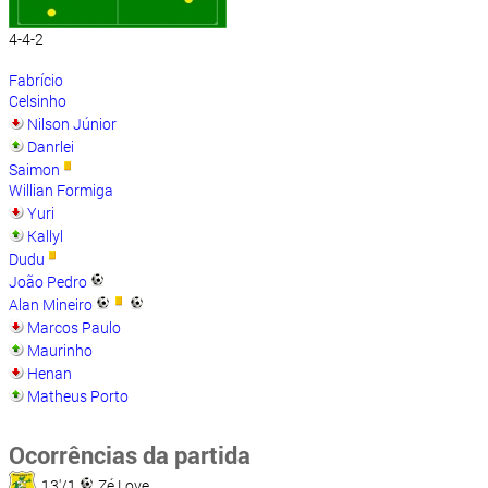
4-4-2
Fabrício
Celsinho
Nilson Júnior
Danrlei
Saimon
Willian Formiga
Yuri
Kallyl
Dudu
João Pedro
Alan Mineiro
Marcos Paulo
Maurinho
Henan
Matheus Porto
Ocorrências da partida
13'/1
Zé Love