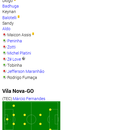
Diogo
Badhuga
Keynan
Balotelli
Sandy
Aldo
Maicon Assis
Peninha
Zotti
Michel Platini
Zé Love
Tobinha
Jefferson Maranhão
Rodrigo Fumaça
Vila Nova-GO
(TEC)
Márcio Fernandes