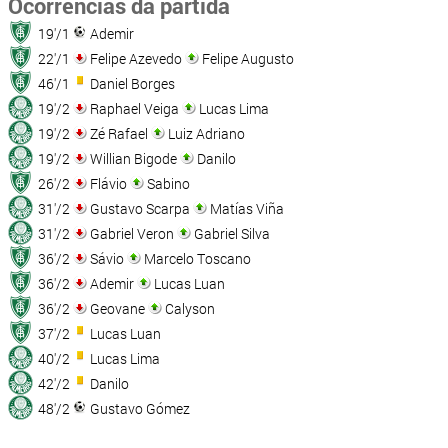
Ocorrências da partida
19'/1
Ademir
22'/1
Felipe Azevedo
Felipe Augusto
46'/1
Daniel Borges
19'/2
Raphael Veiga
Lucas Lima
19'/2
Zé Rafael
Luiz Adriano
19'/2
Willian Bigode
Danilo
26'/2
Flávio
Sabino
31'/2
Gustavo Scarpa
Matías Viña
31'/2
Gabriel Veron
Gabriel Silva
36'/2
Sávio
Marcelo Toscano
36'/2
Ademir
Lucas Luan
36'/2
Geovane
Calyson
37'/2
Lucas Luan
40'/2
Lucas Lima
42'/2
Danilo
48'/2
Gustavo Gómez