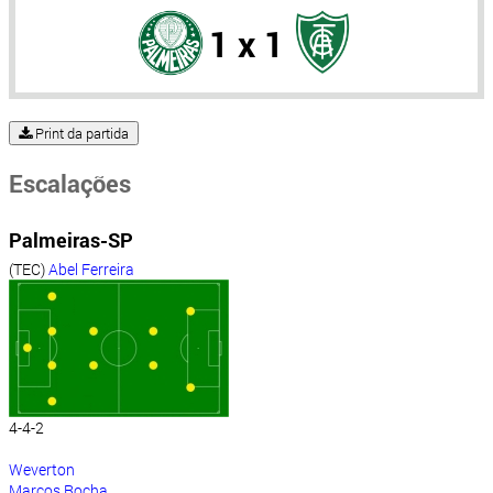
1 x 1
Print da partida
Escalações
Palmeiras-SP
(TEC)
Abel Ferreira
4-4-2
Weverton
Marcos Rocha