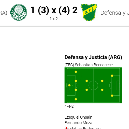
1 (3) x (4) 2
RA)
Defensa y 
1 x 2
Defensa y Justicia (ARG)
(TEC) Sebastián Beccacece
4-4-2
Ezequiel Unsain
Fernando Meza
Matías Rodríguez