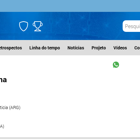
etrospectos
Linha do tempo
Notícias
Projeto
Vídeos
Co
na
ticia (ARG)
RA)