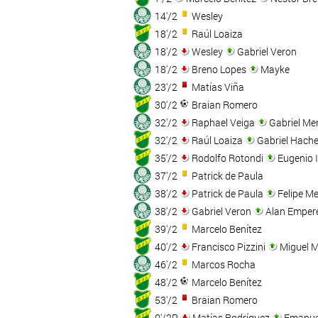
14'/2
Wesley
18'/2
Raúl Loaiza
18'/2
Wesley
Gabriel Veron
18'/2
Breno Lopes
Mayke
23'/2
Matías Viña
30'/2
Braian Romero
32'/2
Raphael Veiga
Gabriel Me
32'/2
Raúl Loaiza
Gabriel Hach
35'/2
Rodolfo Rotondi
Eugenio 
37'/2
Patrick de Paula
38'/2
Patrick de Paula
Felipe Me
38'/2
Gabriel Veron
Alan Emper
39'/2
Marcelo Benítez
40'/2
Francisco Pizzini
Miguel M
46'/2
Marcos Rocha
48'/2
Marcelo Benítez
53'/2
Braian Romero
0'/2P
Matías Rodríguez
Emanuel