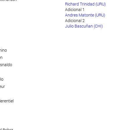
Richard Trinidad (URU)
Adicional 1
Andres Matonte (URU)
Adicional 2
Julio Bascuñan (CHI)
nino
en
Isnaldo
lo
eur
erentiel
 Brítez