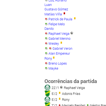
Luiz Adriano
Luan
Gustavo Gómez
Matías Viña
Patrick de Paula
Felipe Melo
Danilo
Raphael Veiga
Gabriel Menino
Wesley
Gabriel Veron
Alan Empereur
Rony
Breno Lopes
Mayke
Ocorrências da partida
22'/1
Raphael Veiga
5'/2
Adonis Frías
5'/2
Rony
7'/2
Marcelo Benítez
Néstor Bre