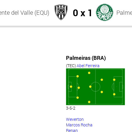
0 x 1
nte del Valle (EQU)
Palme
Palmeiras (BRA)
(TEC)
Abel Ferreira
3-5-2
Weverton
Marcos Rocha
Renan