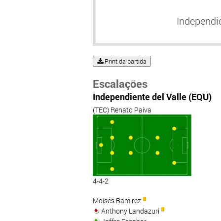
Independie
Print da partida
Escalações
Independiente del Valle (EQU)
(TEC) Renato Paiva
4-4-2
Moisés Ramirez
Anthony Landazuri