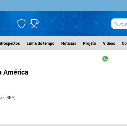
etrospectos
Linha do tempo
Notícias
Projeto
Vídeos
Co
a América
ras (BRA)