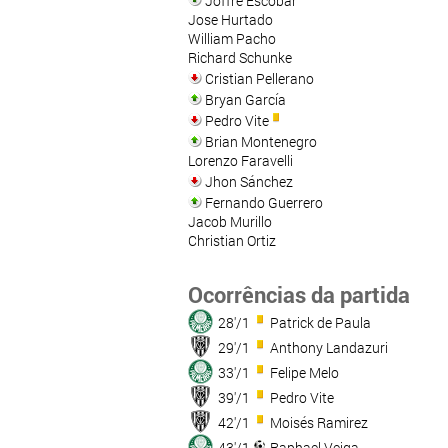
Joffre Escobar
Jose Hurtado
William Pacho
Richard Schunke
Cristian Pellerano
Bryan García
Pedro Vite
Brian Montenegro
Lorenzo Faravelli
Jhon Sánchez
Fernando Guerrero
Jacob Murillo
Christian Ortiz
Ocorrências da partida
28'/1
Patrick de Paula
29'/1
Anthony Landazuri
33'/1
Felipe Melo
39'/1
Pedro Vite
42'/1
Moisés Ramirez
43'/1
Raphael Veiga