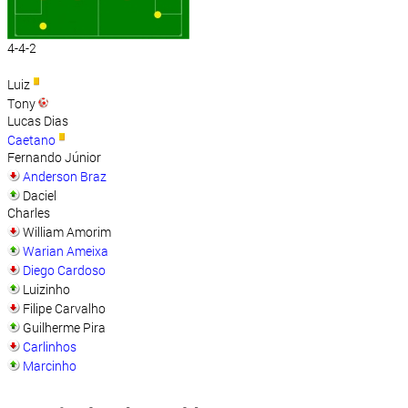
4-4-2
Luiz
Tony
Lucas Dias
Caetano
Fernando Júnior
Anderson Braz
Daciel
Charles
William Amorim
Warian Ameixa
Diego Cardoso
Luizinho
Filipe Carvalho
Guilherme Pira
Carlinhos
Marcinho