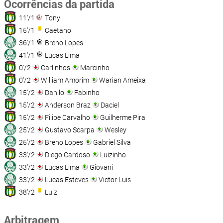
Ocorrências da partida
11'/1
Tony
15'/1
Caetano
36'/1
Breno Lopes
41'/1
Lucas Lima
0'/2
Carlinhos
Marcinho
0'/2
William Amorim
Warian Ameixa
15'/2
Danilo
Fabinho
15'/2
Anderson Braz
Daciel
15'/2
Filipe Carvalho
Guilherme Pira
25'/2
Gustavo Scarpa
Wesley
25'/2
Breno Lopes
Gabriel Silva
33'/2
Diego Cardoso
Luizinho
33'/2
Lucas Lima
Giovani
33'/2
Lucas Esteves
Victor Luis
38'/2
Luiz
Arbitragem