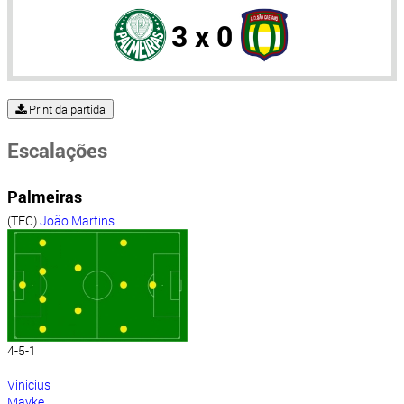
3 x 0
Print da partida
Escalações
Palmeiras
(TEC)
João Martins
4-5-1
Vinicius
Mayke