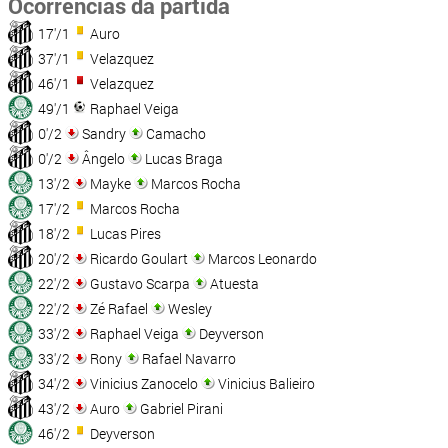
Ocorrências da partida
17'/1
Auro
37'/1
Velazquez
46'/1
Velazquez
49'/1
Raphael Veiga
0'/2
Sandry
Camacho
0'/2
Ângelo
Lucas Braga
13'/2
Mayke
Marcos Rocha
17'/2
Marcos Rocha
18'/2
Lucas Pires
20'/2
Ricardo Goulart
Marcos Leonardo
22'/2
Gustavo Scarpa
Atuesta
22'/2
Zé Rafael
Wesley
33'/2
Raphael Veiga
Deyverson
33'/2
Rony
Rafael Navarro
34'/2
Vinicius Zanocelo
Vinicius Balieiro
43'/2
Auro
Gabriel Pirani
46'/2
Deyverson