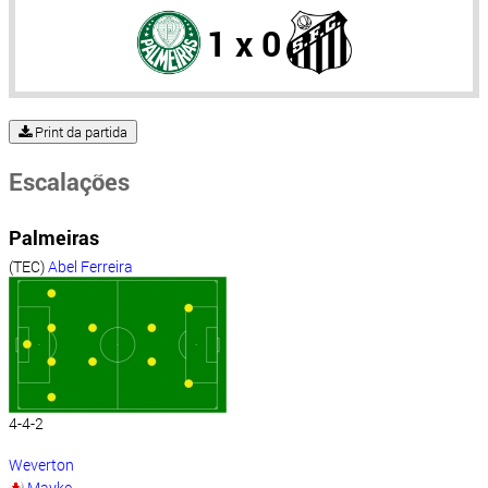
1 x 0
Print da partida
Escalações
Palmeiras
(TEC)
Abel Ferreira
4-4-2
Weverton
Mayke