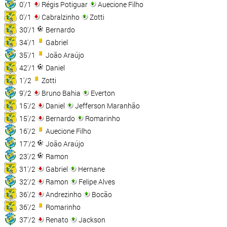
0'/1
Régis Potiguar
Auecione Filho
0'/1
Cabralzinho
Zotti
30'/1
Bernardo
34'/1
Gabriel
35'/1
João Araújo
42'/1
Daniel
1'/2
Zotti
9'/2
Bruno Bahia
Everton
15'/2
Daniel
Jefferson Maranhão
15'/2
Bernardo
Romarinho
16'/2
Auecione Filho
17'/2
João Araújo
23'/2
Ramon
31'/2
Gabriel
Hernane
32'/2
Ramon
Felipe Alves
36'/2
Andrezinho
Bocão
36'/2
Romarinho
37'/2
Renato
Jackson