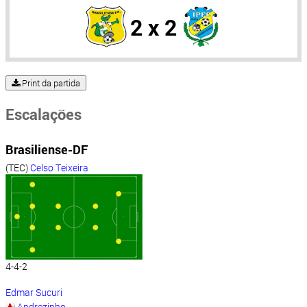
2 x 2
Print da partida
Escalações
Brasiliense-DF
(TEC)
Celso Teixeira
4-4-2
Edmar Sucuri
Andrezinho