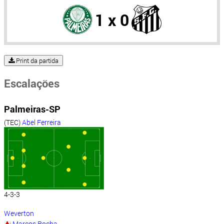
1 x 0
Print da partida
Escalações
Palmeiras-SP
(TEC)
Abel Ferreira
4-3-3
Weverton
Marcos Rocha