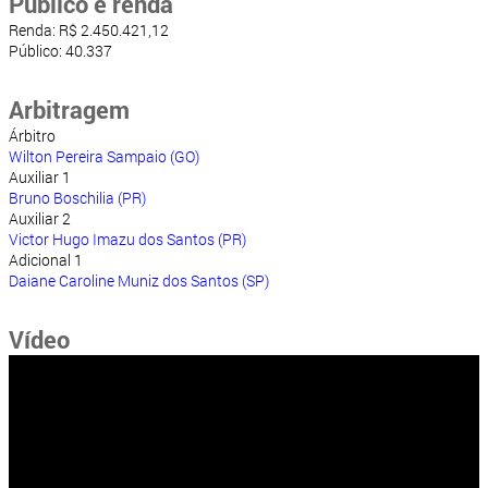
Público e renda
Renda: R$ 2.450.421,12
Público: 40.337
Arbitragem
Árbitro
Wilton Pereira Sampaio (GO)
Auxiliar 1
Bruno Boschilia (PR)
Auxiliar 2
Victor Hugo Imazu dos Santos (PR)
Adicional 1
Daiane Caroline Muniz dos Santos (SP)
Vídeo