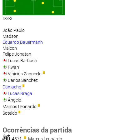
4-3-3
João Paulo
Madson
Eduardo Bauermann
Maicon
Felipe Jonatan
Lucas Barbosa
Rwan
Vinicius Zanocelo
Carlos Sánchez
Camacho
Lucas Braga
Ângelo
Marcos Leonardo
Soteldo
Ocorrências da partida
45'/1
Marcos Leonardo