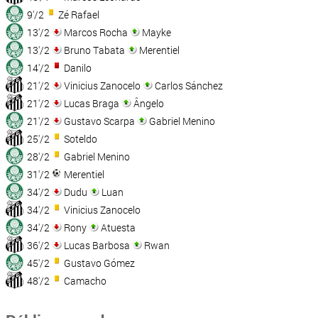
9'/2
Zé Rafael
13'/2
Marcos Rocha
Mayke
13'/2
Bruno Tabata
Merentiel
14'/2
Danilo
21'/2
Vinicius Zanocelo
Carlos Sánchez
21'/2
Lucas Braga
Ângelo
21'/2
Gustavo Scarpa
Gabriel Menino
25'/2
Soteldo
28'/2
Gabriel Menino
31'/2
Merentiel
34'/2
Dudu
Luan
34'/2
Vinicius Zanocelo
34'/2
Rony
Atuesta
36'/2
Lucas Barbosa
Rwan
45'/2
Gustavo Gómez
48'/2
Camacho