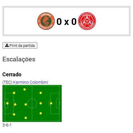
0 x 0
Print da partida
Escalações
Cerrado
(TEC)
Karmino Colombini
3-6-1