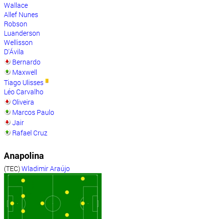
Wallace
Allef Nunes
Robson
Luanderson
Wellisson
D'Ávila
Bernardo
Maxwell
Tiago Ulisses
Léo Carvalho
Oliveira
Marcos Paulo
Jair
Rafael Cruz
Anapolina
(TEC)
Wladimir Araújo