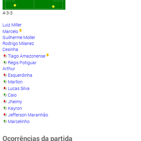
4-3-3
Luiz Miller
Marcelo
Guilherme Moller
Rodrigo Milanez
Cesinha
Tiago Amazonense
Régis Potiguar
Arthur
Esquerdinha
Marllon
Lucas Silva
Caio
Jheimy
Kayron
Jefferson Maranhão
Marcelinho
Ocorrências da partida