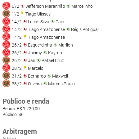
0'/2
Jefferson Maranhão
Marcelinho
1'/2
Tiago Ulisses
14'/2
Lucas Silva
Caio
14'/2
Tiago Amazonense
Régis Potiguar
14'/2
Tiago Amazonense
26'/2
Esquerdinha
Marllon
26'/2
Jheimy
Kayron
26'/2
Jair
Rafael Cruz
28'/2
Marcelo
31'/2
Bernardo
Maxwell
38'/2
Oliveira
Marcos Paulo
Público e renda
Renda: R$ 1.220,00
Público: 46
Arbitragem
Árbitro