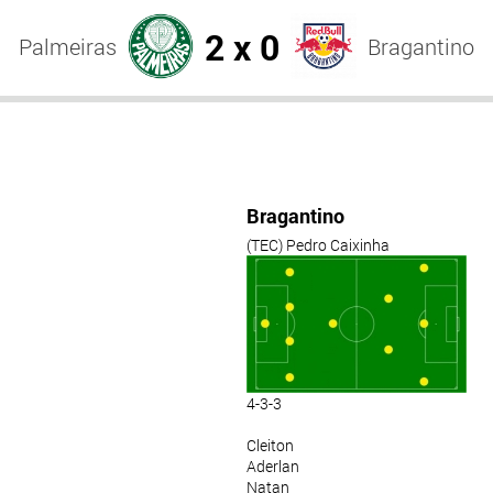
2 x 0
Palmeiras
Bragantino
Bragantino
(TEC) Pedro Caixinha
4-3-3
Cleiton
Aderlan
Natan