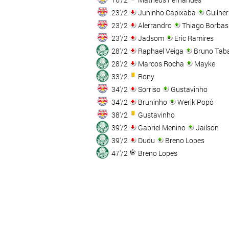
23'/2
Juninho Capixaba
Guilhe
23'/2
Alerrandro
Thiago Borbas
23'/2
Jadsom
Eric Ramires
28'/2
Raphael Veiga
Bruno Tab
28'/2
Marcos Rocha
Mayke
33'/2
Rony
34'/2
Sorriso
Gustavinho
34'/2
Bruninho
Werik Popó
38'/2
Gustavinho
39'/2
Gabriel Menino
Jailson
39'/2
Dudu
Breno Lopes
47'/2
Breno Lopes