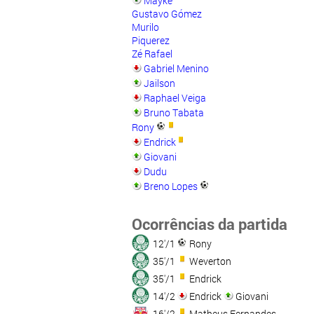
Mayke
Gustavo Gómez
Murilo
Piquerez
Zé Rafael
Gabriel Menino
Jailson
Raphael Veiga
Bruno Tabata
Rony
Endrick
Giovani
Dudu
Breno Lopes
Ocorrências da partida
12'/1
Rony
35'/1
Weverton
35'/1
Endrick
14'/2
Endrick
Giovani
16'/2
Matheus Fernandes