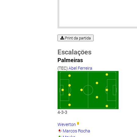
Print da partida
Escalações
Palmeiras
(TEC)
Abel Ferreira
4-3-3
Weverton
Marcos Rocha