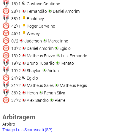
16'/1
Gustavo Coutinho
28'/1
Fernandão
Daniel Amorim
38'/1
Rhaldney
42'/1
Roger Carvalho
46'/1
Wesley
0'/2
Jaderson
Marcelinho
13'/2
Daniel Amorim
Egídio
13'/2
Matheus Frizzo
Luiz Fernando
19'/2
Bruno Tubarão
Renato
19'/2
Shaylon
Airton
24'/2
Egídio
31'/2
Matheus Sales
Matheus Régis
36'/2
Heron
Renan Silva
37'/2
Alex Sandro
Pierre
Arbitragem
Árbitro
Thiago Luis Scarascati (SP)