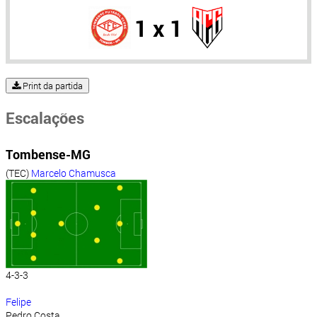
1 x 1
Print da partida
Escalações
Tombense-MG
(TEC)
Marcelo Chamusca
4-3-3
Felipe
Pedro Costa