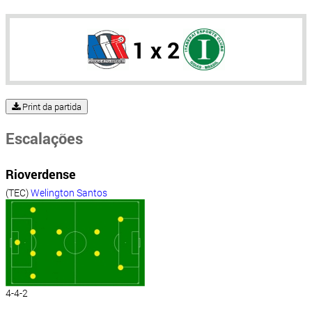
1 x 2
Print da partida
Escalações
Rioverdense
(TEC)
Welington Santos
4-4-2