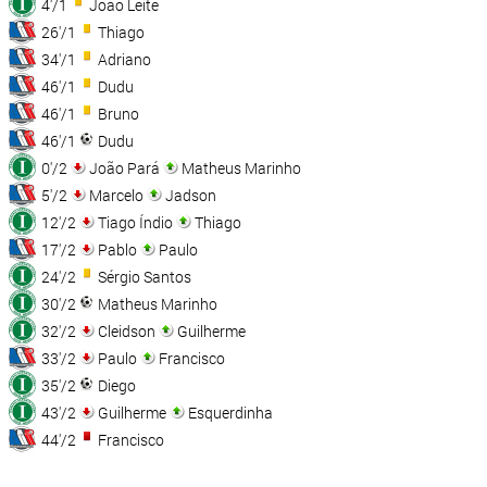
4'/1
João Leite
26'/1
Thiago
34'/1
Adriano
46'/1
Dudu
46'/1
Bruno
46'/1
Dudu
0'/2
João Pará
Matheus Marinho
5'/2
Marcelo
Jadson
12'/2
Tiago Índio
Thiago
17'/2
Pablo
Paulo
24'/2
Sérgio Santos
30'/2
Matheus Marinho
32'/2
Cleidson
Guilherme
33'/2
Paulo
Francisco
35'/2
Diego
43'/2
Guilherme
Esquerdinha
44'/2
Francisco