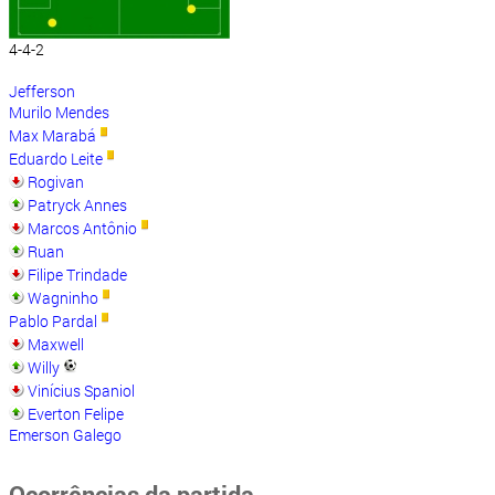
4-4-2
Jefferson
Murilo Mendes
Max Marabá
Eduardo Leite
Rogivan
Patryck Annes
Marcos Antônio
Ruan
Filipe Trindade
Wagninho
Pablo Pardal
Maxwell
Willy
Vinícius Spaniol
Everton Felipe
Emerson Galego
Ocorrências da partida