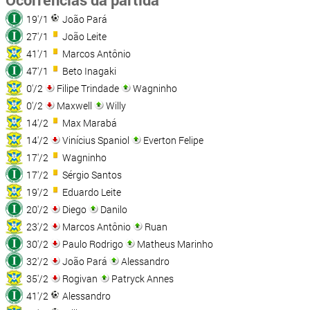
19'/1
João Pará
27'/1
João Leite
41'/1
Marcos Antônio
47'/1
Beto Inagaki
0'/2
Filipe Trindade
Wagninho
0'/2
Maxwell
Willy
14'/2
Max Marabá
14'/2
Vinícius Spaniol
Everton Felipe
17'/2
Wagninho
17'/2
Sérgio Santos
19'/2
Eduardo Leite
20'/2
Diego
Danilo
23'/2
Marcos Antônio
Ruan
30'/2
Paulo Rodrigo
Matheus Marinho
32'/2
João Pará
Alessandro
35'/2
Rogivan
Patryck Annes
41'/2
Alessandro