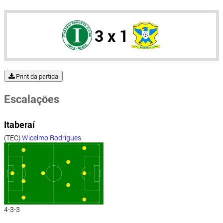
3 x 1
Print da partida
Escalações
Itaberaí
(TEC)
Wicelmo Rodrigues
4-3-3