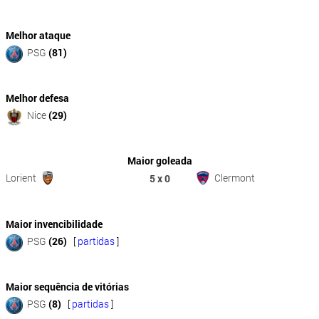
Melhor ataque
PSG
(81)
Melhor defesa
Nice
(29)
Maior goleada
Lorient
Clermont
5 x 0
Maior invencibilidade
PSG
(26)
[
partidas
]
Maior sequência de vitórias
PSG
(8)
[
partidas
]