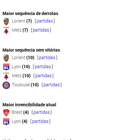
Maior sequência de derrotas
Lorient
(7)
[
partidas
]
Metz
(7)
[
partidas
]
Maior sequência sem vitórias
Lorient
(10)
[
partidas
]
Lyon
(10)
[
partidas
]
Metz
(10)
[
partidas
]
Toulouse
(10)
[
partidas
]
Maior invencibilidade atual
Brest
(4)
[
partidas
]
Lyon
(4)
[
partidas
]