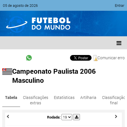
05 de agosto de 2026
Entrar
Comunicar erro
Campeonato Paulista 2006
Masculino
Tabela
Classificações
Estatísticas
Artilharia
Classificação
extras
final
Rodada: