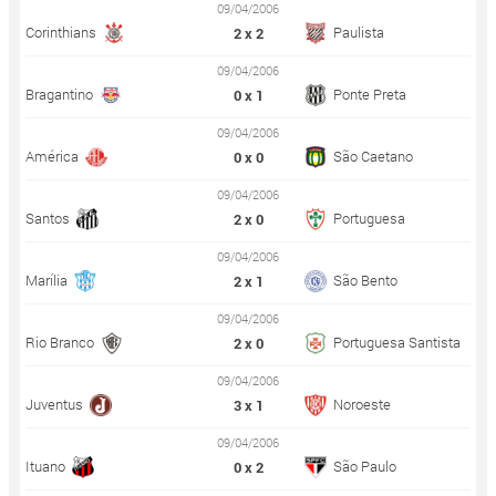
09/04/2006
Corinthians
Paulista
2 x 2
09/04/2006
Bragantino
Ponte Preta
0 x 1
09/04/2006
América
São Caetano
0 x 0
09/04/2006
Santos
Portuguesa
2 x 0
09/04/2006
Marília
São Bento
2 x 1
09/04/2006
Rio Branco
Portuguesa Santista
2 x 0
09/04/2006
Juventus
Noroeste
3 x 1
09/04/2006
Ituano
São Paulo
0 x 2