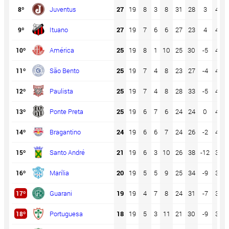
Juventus
27
19
8
3
8
31
28
3
47
8º
Ituano
27
19
7
6
6
27
23
4
47
9º
América
25
19
8
1
10
25
30
-5
44
10º
São Bento
25
19
7
4
8
23
27
-4
44
11º
Paulista
25
19
7
4
8
28
33
-5
44
12º
Ponte Preta
25
19
6
7
6
24
24
0
44
13º
Bragantino
24
19
6
6
7
24
26
-2
42
14º
Santo André
21
19
6
3
10
26
38
-12
37
15º
Marília
20
19
5
5
9
25
34
-9
35
16º
Guarani
19
19
4
7
8
24
31
-7
33
17º
Portuguesa
18
19
5
3
11
21
30
-9
32
18º