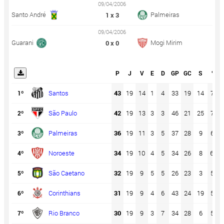
09/04/2006
Santo André
Palmeiras
1 x 3
09/04/2006
Guarani
Mogi Mirim
0 x 0
P
J
V
E
D
GP
GC
S
%
Santos
43
19
14
1
4
33
19
14
75
1º
São Paulo
42
19
13
3
3
46
21
25
74
2º
Palmeiras
36
19
11
3
5
37
28
9
63
3º
Noroeste
34
19
10
4
5
34
26
8
60
4º
São Caetano
32
19
9
5
5
26
23
3
56
5º
Corinthians
31
19
9
4
6
43
24
19
54
6º
Rio Branco
30
19
9
3
7
34
28
6
53
7º