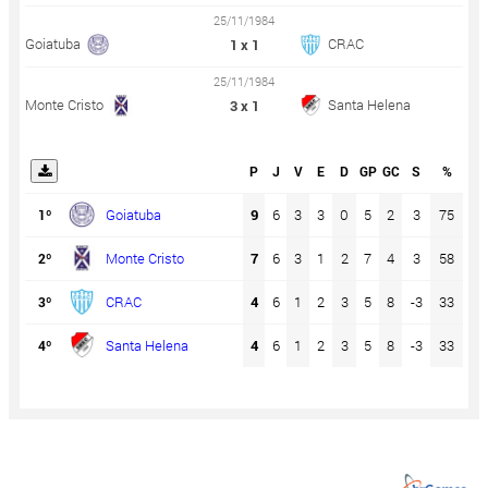
25/11/1984
Goiatuba
CRAC
1 x 1
25/11/1984
Monte Cristo
Santa Helena
3 x 1
P
J
V
E
D
GP
GC
S
%
Goiatuba
9
6
3
3
0
5
2
3
75
1º
Monte Cristo
7
6
3
1
2
7
4
3
58
2º
CRAC
4
6
1
2
3
5
8
-3
33
3º
Santa Helena
4
6
1
2
3
5
8
-3
33
4º