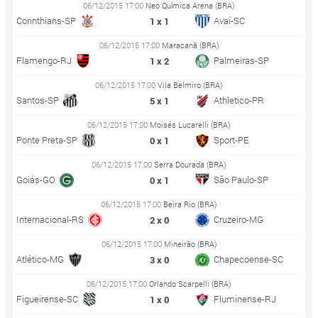
06/12/2015 17:00
Neo Química Arena (BRA)
Corinthians-SP
Avaí-SC
1 x 1
06/12/2015 17:00
Maracanã (BRA)
Flamengo-RJ
Palmeiras-SP
1 x 2
06/12/2015 17:00
Vila Belmiro (BRA)
Santos-SP
Athletico-PR
5 x 1
06/12/2015 17:00
Moisés Lucarelli (BRA)
Ponte Preta-SP
Sport-PE
0 x 1
06/12/2015 17:00
Serra Dourada (BRA)
Goiás-GO
São Paulo-SP
0 x 1
06/12/2015 17:00
Beira Rio (BRA)
Internacional-RS
Cruzeiro-MG
2 x 0
06/12/2015 17:00
Mineirão (BRA)
Atlético-MG
Chapecoense-SC
3 x 0
06/12/2015 17:00
Orlando Scarpelli (BRA)
Figueirense-SC
Fluminense-RJ
1 x 0