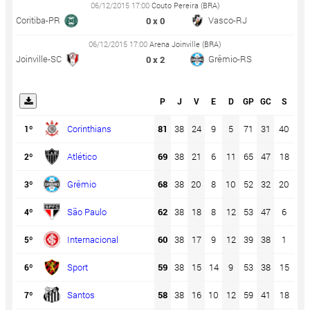
06/12/2015 17:00
Couto Pereira (BRA)
Coritiba-PR
Vasco-RJ
0 x 0
06/12/2015 17:00
Arena Joinville (BRA)
Joinville-SC
Grêmio-RS
0 x 2
P
J
V
E
D
GP
GC
S
%
Corinthians
81
38
24
9
5
71
31
40
71
1º
Atlético
69
38
21
6
11
65
47
18
61
2º
Grêmio
68
38
20
8
10
52
32
20
60
3º
São Paulo
62
38
18
8
12
53
47
6
54
4º
Internacional
60
38
17
9
12
39
38
1
53
5º
Sport
59
38
15
14
9
53
38
15
52
6º
Santos
58
38
16
10
12
59
41
18
51
7º