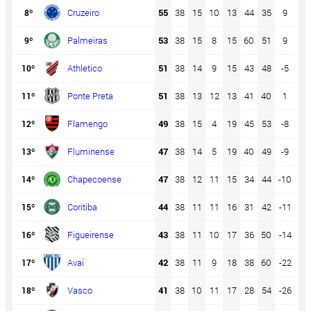
Cruzeiro
55
38
15
10
13
44
35
9
48
8º
Palmeiras
53
38
15
8
15
60
51
9
46
9º
Athletico
51
38
14
9
15
43
48
-5
45
10º
Ponte Preta
51
38
13
12
13
41
40
1
45
11º
Flamengo
49
38
15
4
19
45
53
-8
43
12º
Fluminense
47
38
14
5
19
40
49
-9
41
13º
Chapecoense
47
38
12
11
15
34
44
-10
41
14º
Coritiba
44
38
11
11
16
31
42
-11
39
15º
Figueirense
43
38
11
10
17
36
50
-14
38
16º
Avaí
42
38
11
9
18
38
60
-22
37
17º
Vasco
41
38
10
11
17
28
54
-26
36
18º