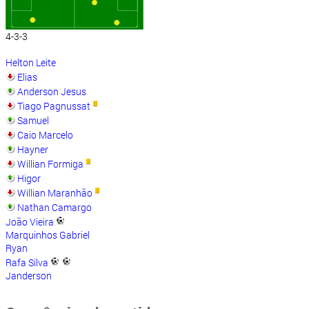
4-3-3
Helton Leite
Elias
Anderson Jesus
Tiago Pagnussat
Samuel
Caio Marcelo
Hayner
Willian Formiga
Higor
Willian Maranhão
Nathan Camargo
João Vieira
Marquinhos Gabriel
Ryan
Rafa Silva
Janderson