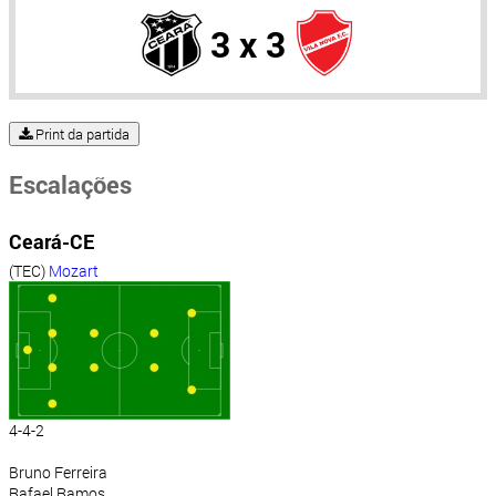
3 x 3
Print da partida
Escalações
Ceará-CE
(TEC)
Mozart
4-4-2
Bruno Ferreira
Rafael Ramos