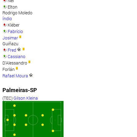
Nei
Elton
Rodrigo Moledo
Índio
Kléber
Fabrício
Josimar
Guiñazu
Fred
Cassiano
D’Alessandro
Forlán
Rafael Moura
Palmeiras-SP
(TEC)
Gilson Kleina