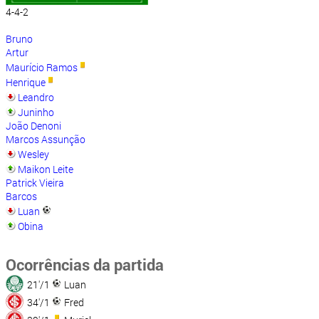
4-4-2
Bruno
Artur
Maurício Ramos
Henrique
Leandro
Juninho
João Denoni
Marcos Assunção
Wesley
Maikon Leite
Patrick Vieira
Barcos
Luan
Obina
Ocorrências da partida
21'/1
Luan
34'/1
Fred