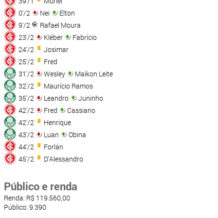
39'/1
Muriel
0'/2
Nei
Elton
9'/2
Rafael Moura
23'/2
Kléber
Fabrício
24'/2
Josimar
25'/2
Fred
31'/2
Wesley
Maikon Leite
32'/2
Maurício Ramos
35'/2
Leandro
Juninho
42'/2
Fred
Cassiano
42'/2
Henrique
43'/2
Luan
Obina
44'/2
Forlán
45'/2
D’Alessandro
Público e renda
Renda: R$ 119.560,00
Público: 9.390