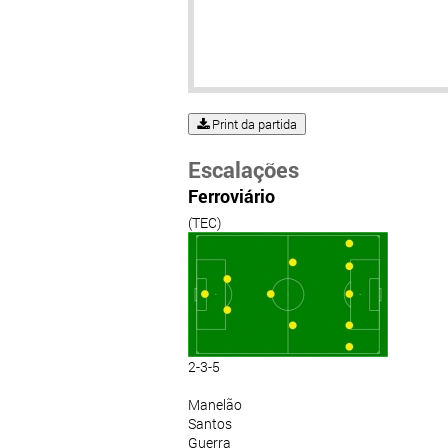
Print da partida
Escalações
Ferroviário
(TEC)
2-3-5
Manelão
Santos
Guerra