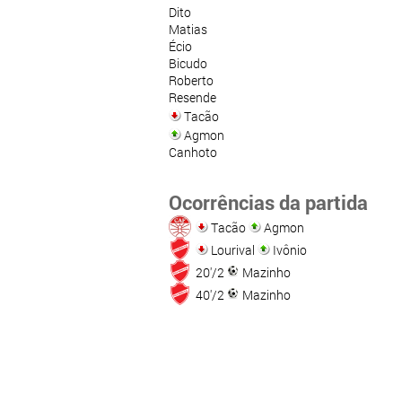
Dito
Matias
Écio
Bicudo
Roberto
Resende
Tacão
Agmon
Canhoto
Ocorrências da partida
Tacão
Agmon
Lourival
Ivônio
20'/2
Mazinho
40'/2
Mazinho