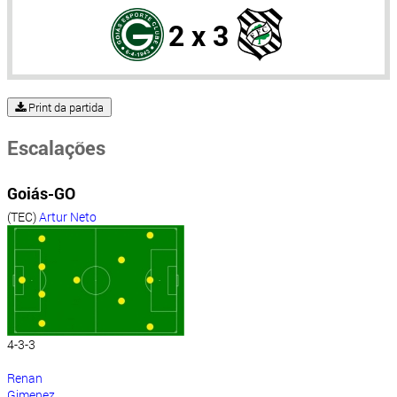
2 x 3
Print da partida
Escalações
Goiás-GO
(TEC)
Artur Neto
4-3-3
Renan
Gimenez