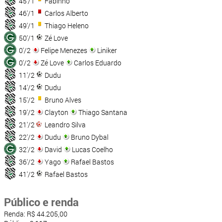
45'/1
Fabinho
46'/1
Carlos Alberto
49'/1
Thiago Heleno
50'/1
Zé Love
0'/2
Felipe Menezes
Liniker
0'/2
Zé Love
Carlos Eduardo
11'/2
Dudu
14'/2
Dudu
15'/2
Bruno Alves
19'/2
Clayton
Thiago Santana
21'/2
Leandro Silva
22'/2
Dudu
Bruno Dybal
32'/2
David
Lucas Coelho
36'/2
Yago
Rafael Bastos
41'/2
Rafael Bastos
Público e renda
Renda: R$ 44.205,00