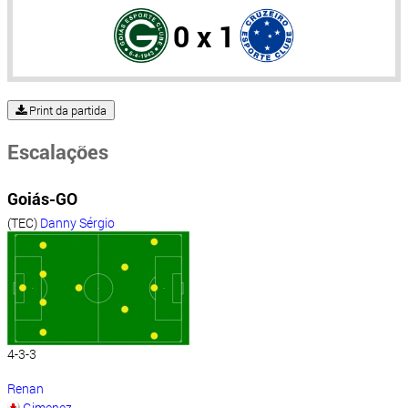
0 x 1
Print da partida
Escalações
Goiás-GO
(TEC)
Danny Sérgio
4-3-3
Renan
Gimenez