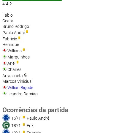
4-4-2
Fábio
Ceará
Bruno Rodrigo
Paulo André
Fabrício
Henrique
Willians
Marquinhos
Ariel
Charles
Arrascaeta
Marcos Vinicius
Willian Bigode
Leandro Damião
Ocorrências da partida
16'/1
Paulo André
18'/1
Erik
42'/1
Fabrício