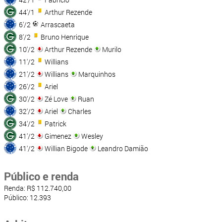
44'/1
Arthur Rezende
6'/2
Arrascaeta
8'/2
Bruno Henrique
10'/2
Arthur Rezende
Murilo
11'/2
Willians
21'/2
Willians
Marquinhos
26'/2
Ariel
30'/2
Zé Love
Ruan
32'/2
Ariel
Charles
34'/2
Patrick
41'/2
Gimenez
Wesley
41'/2
Willian Bigode
Leandro Damião
Público e renda
Renda: R$ 112.740,00
Público: 12.393