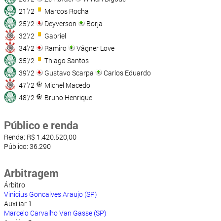
21'/2
Marcos Rocha
25'/2
Deyverson
Borja
32'/2
Gabriel
34'/2
Ramiro
Vágner Love
35'/2
Thiago Santos
39'/2
Gustavo Scarpa
Carlos Eduardo
47'/2
Michel Macedo
48'/2
Bruno Henrique
Público e renda
Renda: R$ 1.420.520,00
Público: 36.290
Arbitragem
Árbitro
Vinicius Goncalves Araujo (SP)
Auxiliar 1
Marcelo Carvalho Van Gasse (SP)