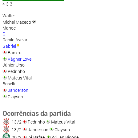
4-3-3
Walter
Michel Macedo
Manoel
Gil
Danilo Avelar
Gabriel
Ramiro
Vágner Love
Júnior Urso
Pedrinho
Mateus Vital
Boselli
Janderson
Clayson
Ocorrências da partida
13'/2
Pedrinho
Mateus Vital
13'/2
Janderson
Clayson
20'/2
Zé Rafael
Willian Bigode