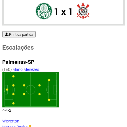
1 x 1
Print da partida
Escalações
Palmeiras-SP
(TEC)
Mano Menezes
4-4-2
Weverton
Marcos Rocha