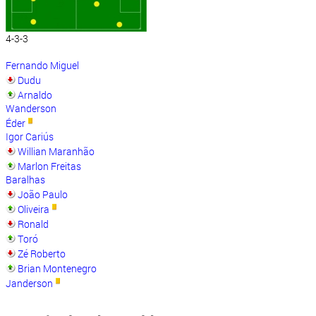
4-3-3
Fernando Miguel
Dudu
Arnaldo
Wanderson
Éder
Igor Cariús
Willian Maranhão
Marlon Freitas
Baralhas
João Paulo
Oliveira
Ronald
Toró
Zé Roberto
Brian Montenegro
Janderson