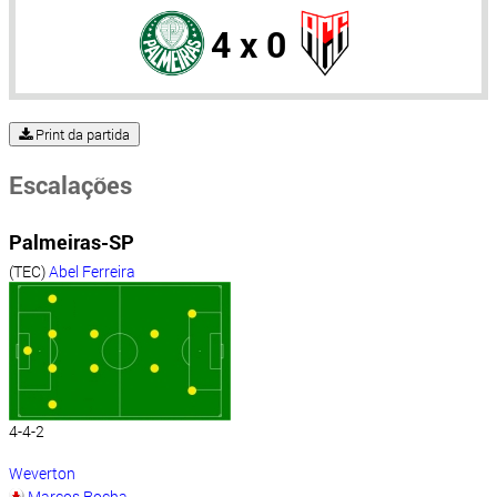
4 x 0
Print da partida
Escalações
Palmeiras-SP
(TEC)
Abel Ferreira
4-4-2
Weverton
Marcos Rocha