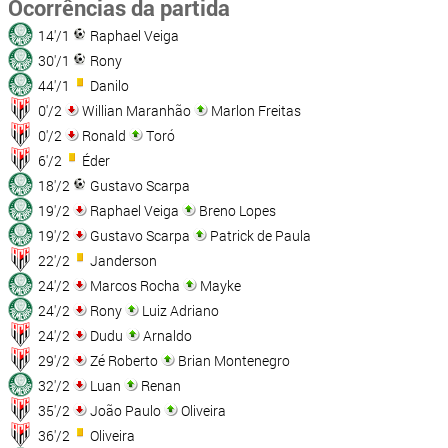
Ocorrências da partida
14'/1
Raphael Veiga
30'/1
Rony
44'/1
Danilo
0'/2
Willian Maranhão
Marlon Freitas
0'/2
Ronald
Toró
6'/2
Éder
18'/2
Gustavo Scarpa
19'/2
Raphael Veiga
Breno Lopes
19'/2
Gustavo Scarpa
Patrick de Paula
22'/2
Janderson
24'/2
Marcos Rocha
Mayke
24'/2
Rony
Luiz Adriano
24'/2
Dudu
Arnaldo
29'/2
Zé Roberto
Brian Montenegro
32'/2
Luan
Renan
35'/2
João Paulo
Oliveira
36'/2
Oliveira