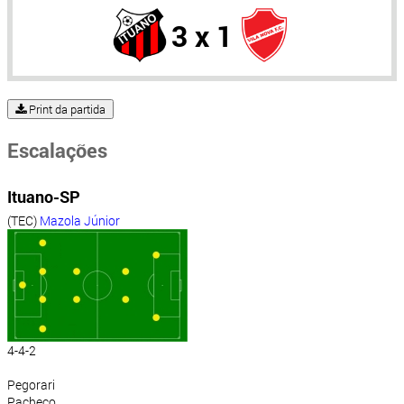
3 x 1
Print da partida
Escalações
Ituano-SP
(TEC)
Mazola Júnior
4-4-2
Pegorari
Pacheco