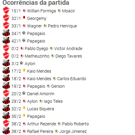
Ocorrências da partida
15'/1
Willian Formiga
Moacir
32'/1
Georgemy
33'/1
Wagner
Pedro Henrique
34'/1
Papagaio
42'/1
Papagaio
0'/2
Pablo Dyego
Victor Andrade
0'/2
Matheuzinho
Diego Tavares
3'/2
Aylon
17'/2
Kaio Mendes
18'/2
Kaio Mendes
Carlos Eduardo
19'/2
Papagaio
Gerson
20'/2
Daniel Amorim
29'/2
Aylon
Iago Teles
32'/2
Lucas Siqueira
35'/2
Papagaio
38'/2
Arthur Rezende
Pablo Roberto
38'/2
Rafael Pereira
Jorge Jimenez