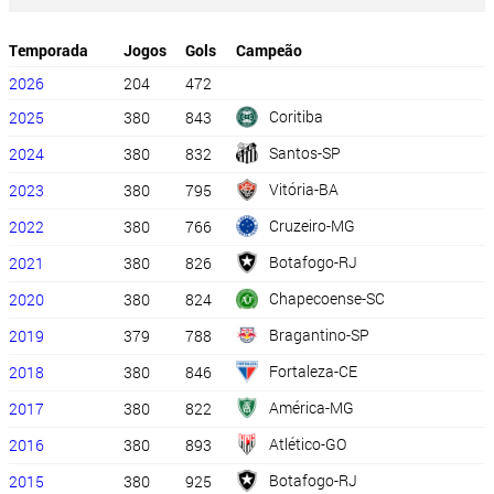
Temporada
Jogos
Gols
Campeão
2026
204
472
Coritiba
2025
380
843
Santos-SP
2024
380
832
Vitória-BA
2023
380
795
Cruzeiro-MG
2022
380
766
Botafogo-RJ
2021
380
826
Chapecoense-SC
2020
380
824
Bragantino-SP
2019
379
788
Fortaleza-CE
2018
380
846
América-MG
2017
380
822
Atlético-GO
2016
380
893
Botafogo-RJ
2015
380
925