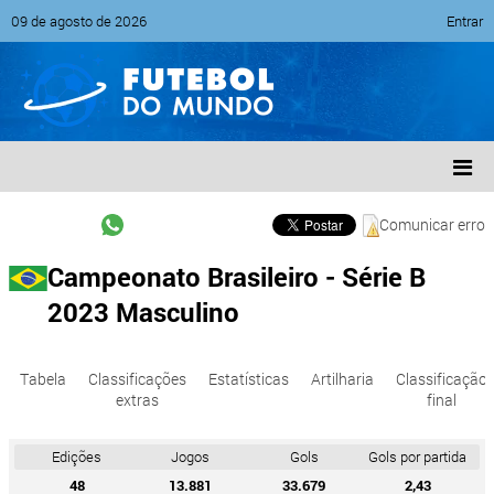
09 de agosto de 2026
Entrar
Comunicar erro
Campeonato Brasileiro - Série B
2023 Masculino
Tabela
Classificações
Estatísticas
Artilharia
Classificação
extras
final
Edições
Jogos
Gols
Gols por partida
48
13.881
33.679
2,43