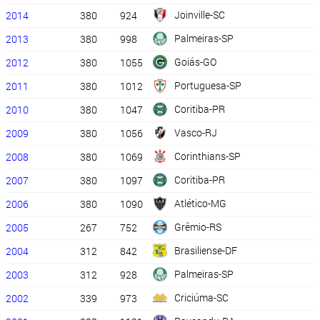
Joinville-SC
2014
380
924
Palmeiras-SP
2013
380
998
Goiás-GO
2012
380
1055
Portuguesa-SP
2011
380
1012
Coritiba-PR
2010
380
1047
Vasco-RJ
2009
380
1056
Corinthians-SP
2008
380
1069
Coritiba-PR
2007
380
1097
Atlético-MG
2006
380
1090
Grêmio-RS
2005
267
752
Brasiliense-DF
2004
312
842
Palmeiras-SP
2003
312
928
Criciúma-SC
2002
339
973