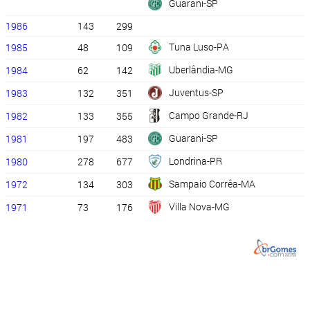
Guarani-SP
1986
143
299
Tuna Luso-PA
1985
48
109
Uberlândia-MG
1984
62
142
Juventus-SP
1983
132
351
Campo Grande-RJ
1982
133
355
Guarani-SP
1981
197
483
Londrina-PR
1980
278
677
Sampaio Corrêa-MA
1972
134
303
Villa Nova-MG
1971
73
176