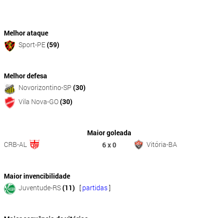
Melhor ataque
Sport-PE
(59)
Melhor defesa
Novorizontino-SP
(30)
Vila Nova-GO
(30)
Maior goleada
CRB-AL
Vitória-BA
6 x 0
Maior invencibilidade
Juventude-RS
(11)
[
partidas
]