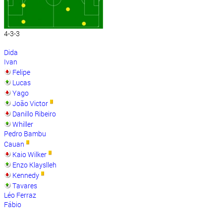
4-3-3
Dida
Ivan
Felipe
Lucas
Yago
João Victor
Danillo Ribeiro
Whiller
Pedro Bambu
Cauan
Kaio Wilker
Enzo Klayslleh
Kennedy
Tavares
Léo Ferraz
Fábio