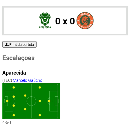
0 x 0
Print da partida
Escalações
Aparecida
(TEC)
Marcelo Gaúcho
4-5-1