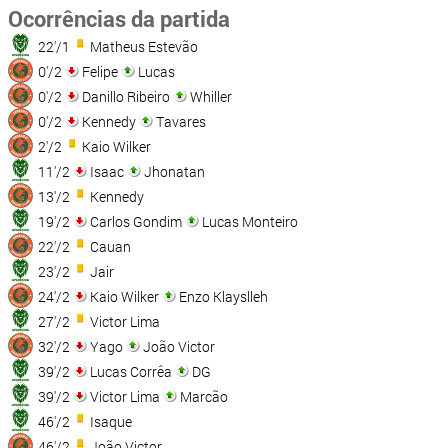
Ocorrências da partida
22'/1
Matheus Estevão
0'/2
Felipe
Lucas
0'/2
Danillo Ribeiro
Whiller
0'/2
Kennedy
Tavares
2'/2
Kaio Wilker
11'/2
Isaac
Jhonatan
13'/2
Kennedy
19'/2
Carlos Gondim
Lucas Monteiro
22'/2
Cauan
23'/2
Jair
24'/2
Kaio Wilker
Enzo Klayslleh
27'/2
Victor Lima
32'/2
Yago
João Victor
39'/2
Lucas Corrêa
DG
39'/2
Victor Lima
Marcão
46'/2
Isaque
46'/2
João Victor