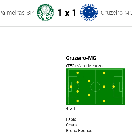
1 x 1
Palmeiras-SP
Cruzeiro-M
Cruzeiro-MG
(TEC) Mano Menezes
4-5-1
Fábio
Ceará
Bruno Rodrigo