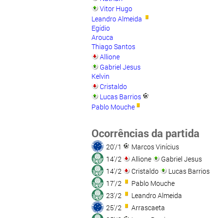
Vitor Hugo
Leandro Almeida
Egídio
Arouca
Thiago Santos
Allione
Gabriel Jesus
Kelvin
Cristaldo
Lucas Barrios
Pablo Mouche
Ocorrências da partida
20'/1
Marcos Vinícius
14'/2
Allione
Gabriel Jesus
14'/2
Cristaldo
Lucas Barrios
17'/2
Pablo Mouche
23'/2
Leandro Almeida
25'/2
Arrascaeta