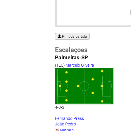
Print da partida
Escalações
Palmeiras-SP
(TEC)
Marcelo Oliveira
4-3-3
Fernando Prass
João Pedro
Nathan